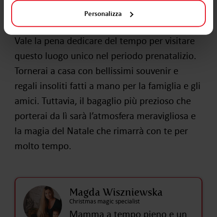
attirano i clienti con colori e una varietà di
Personalizza
assortimento.
Vale la pena dedicare del tempo per visitare
questo luogo unico nel periodo prenatalizio.
Tornerai a casa con bellissimi souvenir e
regali insoliti fatti a mano per la famiglia e gli
amici. Tuttavia, il bagaglio più prezioso che
porterai da lì sarà l’atmosfera meravigliosa e
la magia del Natale che rimarrà con te per
molto tempo.
Magda Wiszniewska
Christmas magic specialist
Mamma a tempo pieno e un