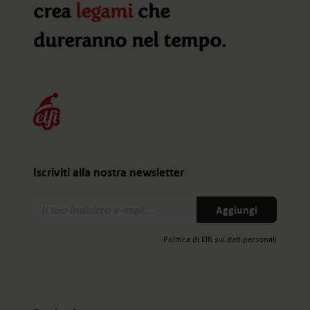
crea
legami
che
dureranno nel tempo.
Iscriviti alla nostra newsletter
Il
Aggiungi
tuo
indirizzo
Politica di Elfi sui dati personali
e-
mail: