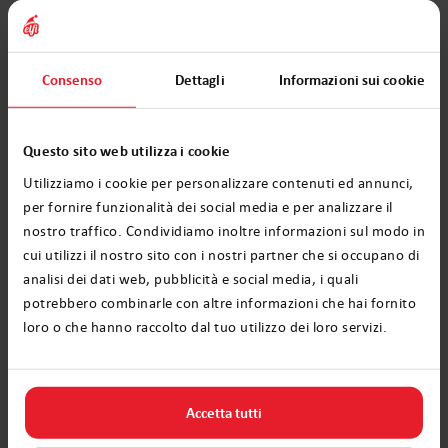
animaletti e pagliaccetti di legno.
Assomigliano ai giocattoli appesi agli alberi di
Natale di un tempo.
Consenso
Dettagli
Informazioni sui cookie
Una varietà di colori e luci
Questo sito web utilizza i cookie
per la gioia di grandi e piccini
Utilizziamo i cookie per personalizzare contenuti ed annunci,
per fornire funzionalità dei social media e per analizzare il
Il periodo del Mercatino di Natale è
nostro traffico. Condividiamo inoltre informazioni sul modo in
cui utilizzi il nostro sito con i nostri partner che si occupano di
probabilmente l’unico periodo dell’anno in
analisi dei dati web, pubblicità e social media, i quali
cui possiamo ammirare decorazioni luminose
potrebbero combinarle con altre informazioni che hai fornito
così ben progettate e realizzate. Migliaia di
loro o che hanno raccolto dal tuo utilizzo dei loro servizi.
luci multicolori decorano bancarelle, strade e
vetrine dei negozi. Le case in legno
Accetta tutti
accoglienti, in cui si trovano i venditori,