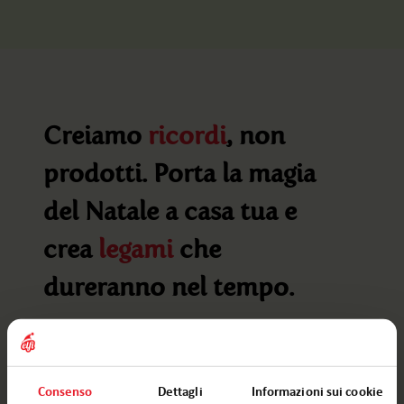
Creiamo
ricordi
, non
prodotti. Porta la magia
del Natale a casa tua e
crea
legami
che
dureranno nel tempo.
Consenso
Dettagli
Informazioni sui cookie