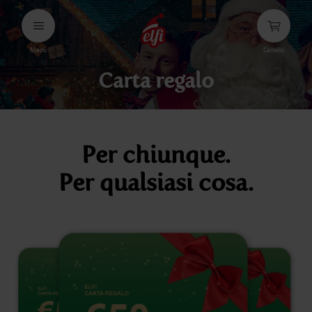
Passa
al
testo
Menu
Carrello
elfi
Carta regalo
Per chiunque.
Per qualsiasi cosa.