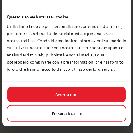
Questo sito web utilizza i cookie
Iscriviti alla nostra newsletter
Utilizziamo i cookie per personalizzare contenuti ed annunci,
Il
per fornire funzionalità dei social media e per analizzare il
Aggiungi
tuo
nostro traffico. Condividiamo inoltre informazioni sul modo in
indirizzo
Politica di Elfi sui dati personali
cui utilizzi il nostro sito con i nostri partner che si occupano di
e-
analisi dei dati web, pubblicità e social media, i quali
mail:
potrebbero combinarle con altre informazioni che hai fornito
loro o che hanno raccolto dal tuo utilizzo dei loro servizi.
Prodotti
Lettera di Babbo Natale
Accetta tutti
Video di Babbo Natale
Personalizza
Gratis