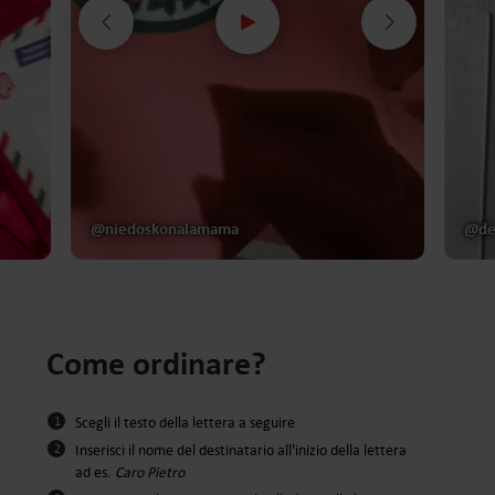
@niedoskonalamama
@dea
Come ordinare?
1
Scegli il testo della lettera a seguire
2
Inserisci il nome del destinatario all'inizio della lettera
ad es.
Caro Pietro