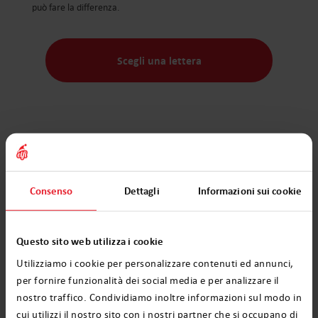
può fare la differenza.
Scegli una lettera
Testimonianze
Consenso
Dettagli
Informazioni sui cookie
Altre recensioni (62 697)
Questo sito web utilizza i cookie
Utilizziamo i cookie per personalizzare contenuti ed annunci,
per fornire funzionalità dei social media e per analizzare il
4,7
su 2762 recensioni
nostro traffico. Condividiamo inoltre informazioni sul modo in
cui utilizzi il nostro sito con i nostri partner che si occupano di