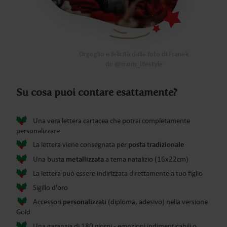
Orgoglio e felicità dalla foto di Franek
di: @mom_lifestyle
Su cosa puoi contare esattamente?
Una vera lettera cartacea che potrai completamente
personalizzare
posta tradizionale
La lettera viene consegnata per
metallizzata
Una busta
a tema natalizio (16x22cm)
La lettera può essere indirizzata direttamente a tuo figlio
Sigillo d'oro
personalizzati
Accessori
(diploma, adesivo) nella versione
Gold
Una garanzia di 180 giorni - emozioni indimenticabili o