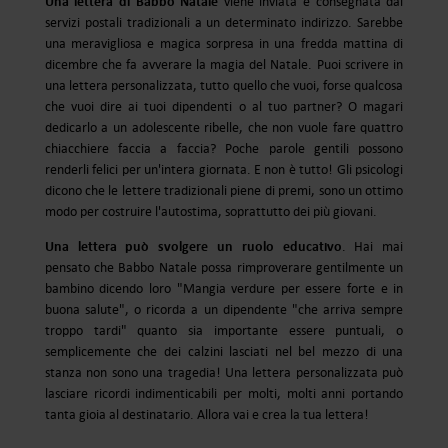
Una lettera di Babbo Natale
viene inviata e consegnata dai
servizi postali tradizionali a un determinato indirizzo. Sarebbe
una meravigliosa e magica sorpresa in una fredda mattina di
dicembre che fa avverare la magia del Natale. Puoi scrivere in
una lettera personalizzata, tutto quello che vuoi, forse qualcosa
che vuoi dire ai tuoi dipendenti o al tuo partner? O magari
dedicarlo a un adolescente ribelle, che non vuole fare quattro
chiacchiere faccia a faccia? Poche parole gentili possono
renderli felici per un'intera giornata. E non è tutto! Gli psicologi
dicono che le lettere tradizionali piene di premi, sono un ottimo
modo per costruire l'autostima, soprattutto dei più giovani.
Una lettera può svolgere un ruolo educativo
. Hai mai
pensato che Babbo Natale possa rimproverare gentilmente un
bambino dicendo loro "Mangia verdure per essere forte e in
buona salute", o ricorda a un dipendente "che arriva sempre
troppo tardi" quanto sia importante essere puntuali, o
semplicemente che dei calzini lasciati nel bel mezzo di una
stanza non sono una tragedia! Una lettera personalizzata può
lasciare ricordi indimenticabili per molti, molti anni portando
tanta gioia al destinatario. Allora vai e crea la tua lettera!