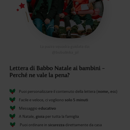
La pazza squadra guidata da:
@bubulinka_pl
Lettera di Babbo Natale ai bambini -
Perché ne vale la pena?
nome, ecc
Puoi personalizzare il contenuto della lettera (
)
solo 5 minuti
Facile e veloce, ci vogliono
educativo
Messaggio
gioia
A Natale,
per tutta la famiglia
sicurezza
Puoi ordinare in
direttamente da casa