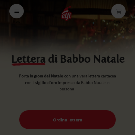
Passa
al
testo
Menu
Carrello
elfi
Lettera
di Babbo Natale
la gioia del Natale
Porta
con una vera lettera cartacea
sigillo d'oro
con il
impresso da Babbo Natale in
persona!
Ordina lettera