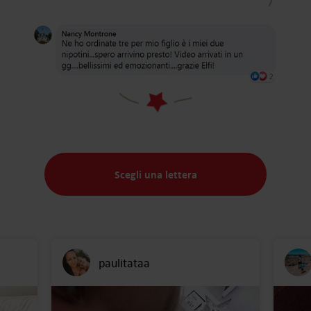
Scegli una lettera
paulitataa