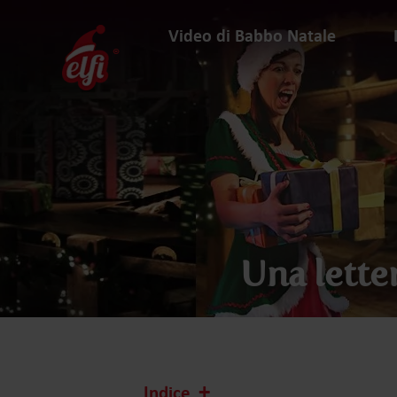
Passa
al
Video di Babbo Natale
testo
elfi
Una lette
Indice