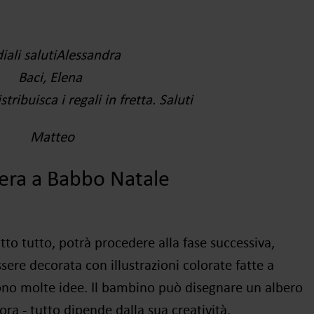
iali saluti
Alessandra
Baci, Elena
tribuisca i regali in fretta
. Saluti
Matteo
tera a Babbo Natale
tto tutto, potrà procedere alla fase successiva,
essere decorata
con illustrazioni colorate fatte a
ono molte idee.
Il bambino può disegnare un albero
ora - tutto dipende dalla sua creatività
.