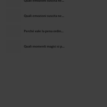
Quali emozioni suscita nei bambini un video personalizzato da Babbo Natale?
Quali emozioni suscita nei bambini un video personalizzato da Babbo Natale?
Perché vale la pena ordinare un video di Babbo Natale come regalo per un bambino?
Quali momenti magici si possono creare con una lettera di Babbo Natale?