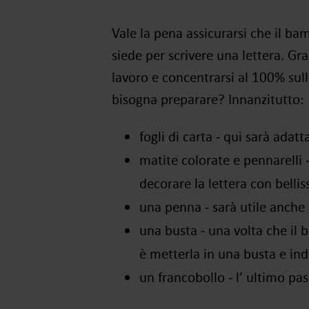
Vale la pena assicurarsi che il b
siede per scrivere una lettera
.
Gra
lavoro e concentrarsi al 100% sul
bisogna preparare? Innanzitutto:
fogli di carta ‒ qui sarà adat
matite colorate e pennarelli 
decorare la lettera con bellis
una penna ‒
sarà utile anche
una busta ‒
una volta che il 
è metterla in una busta e indi
un francobollo ‒ l’
ultimo pass