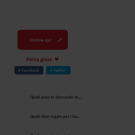
Ordina qui
Porta gioia
Facebook
Twitter
Quali sono le domande che i bambini pongono più spesso a Babbo Natale?
Quali idee regalo per i bambini proporrebbe Babbo Natale?